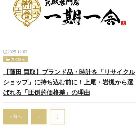
2025.12.02
買取情報
【蓮田 買取】ブランド品・時計を「リサイクル
ショップ」に持ち込む前に！上尾・岩槻から選
ばれる「圧倒的価格差」の理由
« 前へ
1
2