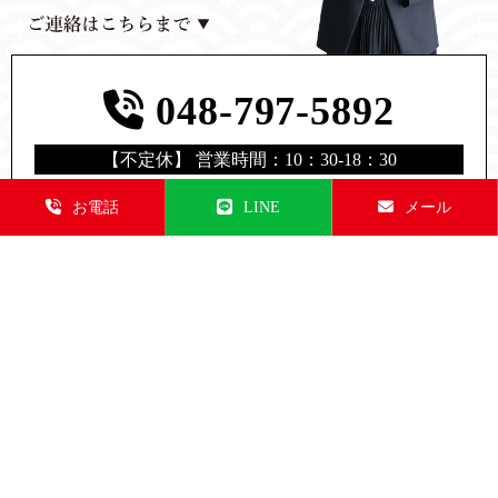
048-797-5892
【不定休】 営業時間：10：30-18：30
※遺品・生前・出張・不用品回収などでお店を閉めて
お電話
LINE
メール
る場合もございますので
事前にご連絡ください。
LINEでご相談
メールでご相談