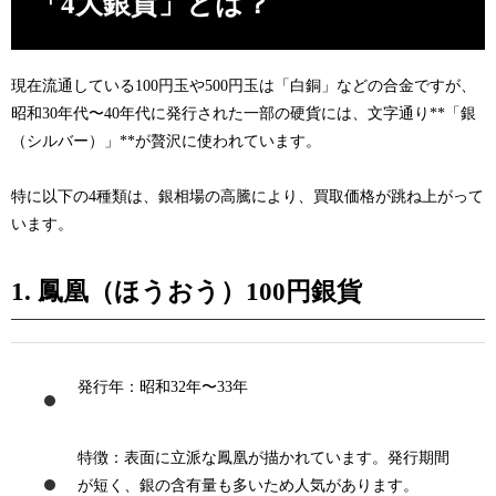
「4大銀貨」とは？
現在流通している100円玉や500円玉は「白銅」などの合金ですが、
昭和30年代〜40年代に発行された一部の硬貨には、文字通り**「銀
（シルバー）」**が贅沢に使われています。
特に以下の4種類は、銀相場の高騰により、買取価格が跳ね上がって
います。
1. 鳳凰（ほうおう）100円銀貨
発行年
：昭和32年〜33年
特徴
：表面に立派な鳳凰が描かれています。発行期間
が短く、銀の含有量も多いため人気があります。