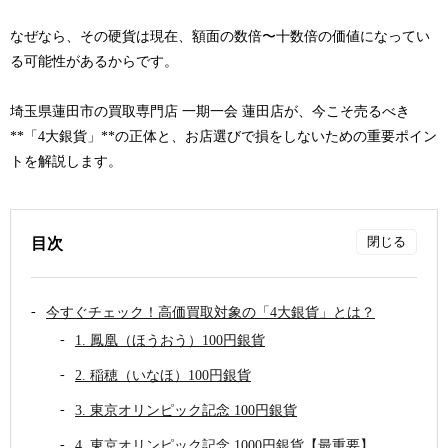
なぜなら、その硬貨は現在、
額面の数倍〜十数倍の価値
になってい
る可能性があるからです。
埼玉県
蓮田
市の
買取専門店 一期一会 蓮田店
が、今こそ売るべき
**「4大銀貨」**の正体と、お店選びで損をしないための重要ポイン
トを解説します。
目次
今すぐチェック！高価買取対象の「4大銀貨」とは？
1. 鳳凰（ほうおう）100円銀貨
2. 稲穂（いなほ）100円銀貨
3. 東京オリンピック記念 100円銀貨
4. 東京オリンピック記念 1000円銀貨【最重要】