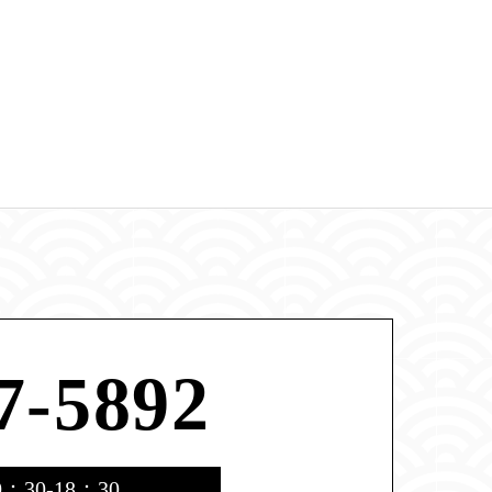
7-5892
30-18：30