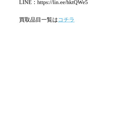
LINE：https://lin.ee/hktQWe5
買取品目一覧は
コチラ